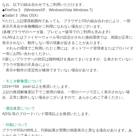
なお、以下の組み合わせでもご利用いただけます。
◆FireFox 3 (WindowsXP、WindowsVista Windows 7)
◆Safari 3（Mac OSX）
※ただし上記環境範囲内であっても、ブラウザとOSの組み合わせにより、一部
表示不具合や各種機能がご利用になれない場合がございます。
(各種ブラウザのベータ版、プレビュー版等でのご利用も含みます)
※LANまたはファイヤーウォール等の設定がされた接続環境では、画面が正常に
表示されない、動作しない等の現象が起きることがあります。
それらの環境でご利用いただく際には、ネットワーク管理者またはプロバイダ
ー等にお問い合わせください。
※新しいブラウザへの対応は随時検討を進めてまいりますが、公表されていない
ブラウザ固有の不具合により、
表示や動作の安定性が確保できていない場合があります。
・モニタ解像度について
1024×768 pixel 以上を推奨いたします。
上記の推奨解像度以下でご使用の場合、一部のページで正しく表示されない場
合、正常に動作しない場合がございますので、あらかじめご了承ください。
・通信速度について
ADSL等のブロードバンド環境以上を推奨いたします。
・印刷について
ブラウザ/OSの特性上、印刷結果が実際の画面表示と異なる場合があります。あ
らかじめご了承ください。