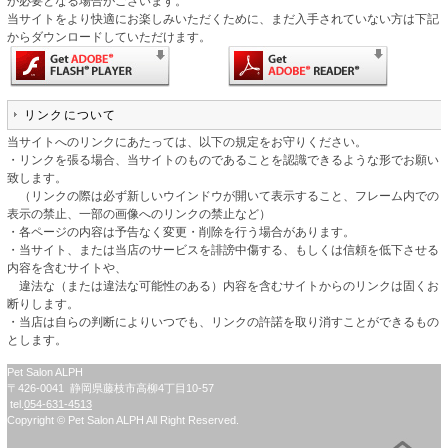
が必要となる場合がございます。
当サイトをより快適にお楽しみいただくために、まだ入手されていない方は下記
からダウンロードしていただけます。
リンクについて
当サイトへのリンクにあたっては、以下の規定をお守りください。
・リンクを張る場合、当サイトのものであることを認識できるような形でお願い
致します。
（リンクの際は必ず新しいウインドウが開いて表示すること、フレーム内での
表示の禁止、一部の画像へのリンクの禁止など）
・各ページの内容は予告なく変更・削除を行う場合があります。
・当サイト、または当店のサービスを誹謗中傷する、もしくは信頼を低下させる
内容を含むサイトや、
違法な（または違法な可能性のある）内容を含むサイトからのリンクは固くお
断りします。
・当店は自らの判断によりいつでも、リンクの許諾を取り消すことができるもの
とします。
Pet Salon ALPH
〒426-0041 静岡県藤枝市高柳4丁目10-57
tel.
054-631-4513
Copyright © Pet Salon ALPH All Right Reserved.